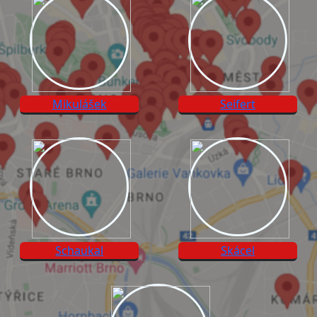
Mikulášek
Seifert
Schaukal
Skácel