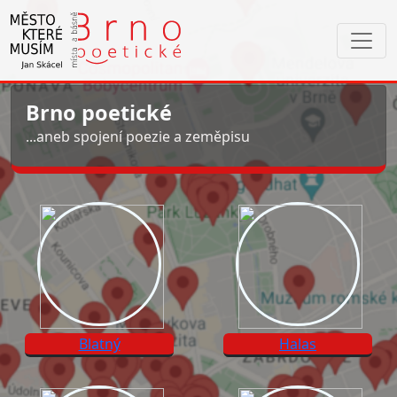
Toggl
navig
Brno poetické
...aneb spojení poezie a zeměpisu
Blatný
Halas