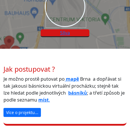
Slíva
Jak postupovat ?
Je možno prostě putovat po
mapě
Brna a dopřávat si
tak jakousi básnickou virtuální procházku; stejně tak
lze hledat podle jednotlivých
básníků
; a třetí způsob je
podle seznamu
míst
.
Více o projektu...