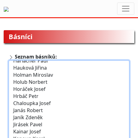
Toggl
navig
Básníci
Seznam básníků: