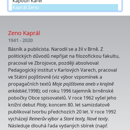
Zeno Kaprál
1941 - 2020
Básník a publicista. Narodil se a žil v Brně. Z
politických důvodů nepřijat na filozofickou fakultu,
pracoval ve Zbrojovce, později absolvoval
Pedagogický institut v Karlových Varech, pracoval
ve Státní pojišťovně (viz výbor vzpomínek a
propagačních textů
Moje pojišťovna aneb v krajině
arkádské
,1998); od roku 1996 tajemník brněnské
pobočky Obce spisovatelů. V roce 1962 vyšel jeho
knižní debut
Ploty
, koncem 80. let samizdatově
publikoval tvorbu předchozích 20 let. V roce 1992
vycházejí
Reinerův výbor
a
Staré texty, Nové texty
.
Následuje dlouhá řada vydaných sbírek (např.